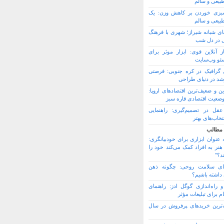
یعی و سالم
سبزی خوردن بر کاهش وزن: یک
یعی و سالم
های شبانه شیراز؛ شهری با فرهنگ
یی در دل شب
از آنلاین قوی: ابزار موثر برای
سئو وب‌سایت
گرافیک در کره جنوبی: فرصتی
شد در دنیای طراحی
ین و ضعیف‌ترین اقتصادهای اروپا:
وضعیت اقتصادی قاره سبز
قل در تصمیم‌گیری: راهنمایی
تخاب‌های بهتر
 مطالب
ه عنوان ابزاری برای خودبیانگری:
هنر به افراد کمک می‌کند خود را
د؟"
های سلامت روحی: چگونه ذهن
داشته باشیم؟
راه‌اندازی گوگل ادز: راهنمای
گام برای تبلیغات مؤثر
ترین خریدهای پرفروش در سال