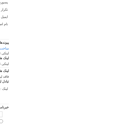
پسورد 
تکرار 
ایمیل :
نام اص
پیوندها
ساخت 
لینکی 
لینک ها
لینکی 
لینک ها
فاقد لی
تبادل ل
لینک :
خبرنام