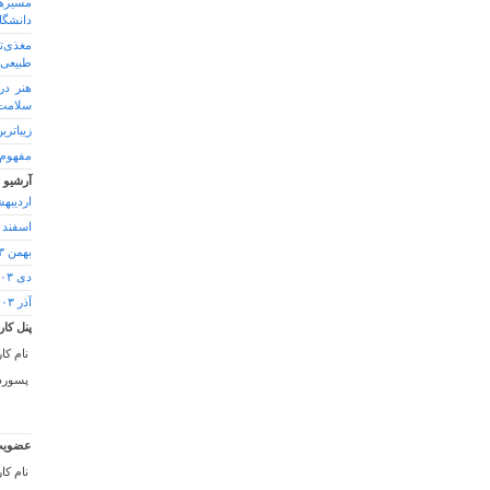
مسیره
دانشگا
مغذی‌ت
طبیعی 
هنر در
سلامت 
زیباتر
مفهوم کارآف
آرشیو
اردیبهشت
اسفند ۱۴۰۳
بهمن ۱۴۰۳
دی ۱۴۰۳
آذر ۱۴۰۳
پنل کار
نام کا
پسورد 
عضویت
نام کا