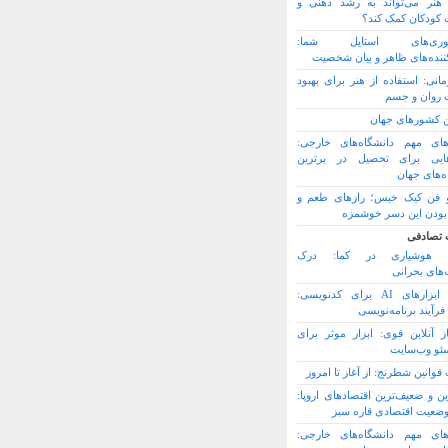
هنر می‌تواند به رشد ذهنی و
 کودکان کمک کند؟
وری‌های استایل شما:
کننده‌های ظاهر و بیان شخصیت
مانی: استفاده از هنر برای بهبود
روان و جسم
ین کشورهای جهان
های مهم دانشگاه‌های خارجی:
ایی برای تحصیل در برترین
ه‌های جهان
 فن کیک خیس؛ رازهای طعم و
 بودن این دسر خوشمزه
 تصادفی
 هوشیاری در کما: درک
های بحرانی
بهترین ابزارهای AI برای کدنویسی:
رآیند برنامه‌نویسی
از آنلاین قوی: ابزار موثر برای
سئو وب‌سایت
قوانین شطرنج: از آغاز تا امروز
ین و ضعیف‌ترین اقتصادهای اروپا:
وضعیت اقتصادی قاره سبز
های مهم دانشگاه‌های خارجی: