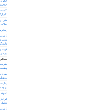
چگونه 
خلاقیت
اکسس
تکمیل‌
هنر در
سلامت 
زیباتر
آزمون‌
مسیره
دانشگا
فوت و
پف‌دار
مطالب
ضریب
وضعیت‌
تسهیل ف
لینک‌س
بهبود 
تحولات 
قوی‌تر
تحلیل 
آزمون‌