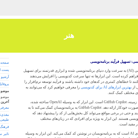
هنر
صفحه 
پست ال
در دنیای امروزی، هوش مصنوعی (AI) به سرعت وارد دنیای برنامه‌نویسی شده و ابزاری قدرتمند برای تسهیل
فراهم کرده است. این ابزارها نه تنها سرعت کدنویسی را افزایش می‌دهند
آرشیو 
نند تا خطاهای کمتری در کدهای خود داشته باشند و فرآیند توسعه نرم‌افزار را
پروفایل
ی از
بهترین ابزارهای AI برای کدنویسی
را معرفی خواهیم کرد که می‌توانند به
موضوع
های مختلف کمک کنند.
موضوع
یکی از ابزارهای برجسته در این زمینه، GitHub Copilot است. این ابزار که به وسیله OpenAI ساخته شده،
آخرین 
قادر است کدهای پیشنهادی به صورت خودکار ارائه دهد. GitHub Copilot به برنامه‌نویسان کمک می‌کند تا به
معرفی 
و حتی در برخی مواقع می‌تواند کل بخش‌هایی از کد را پیشنهاد دهد که
مغذی‌ت
ویسی هستند. این ابزار به ویژه برای افرادی که در زبان‌های مختلف
طبیعی 
ار مفید است.
فرهنگ ا
Tabnine نیز یکی دیگر از ابزارهای AI است که به برنامه‌نویسان در نوشتن کد کمک می‌کند. این ابزار به وسیله
تاثیر 