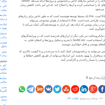
یادگیری ماشینی، کدهای پیشنهادی را بر اساس نیازهای خاص برنامه‌نویس و پروژه‌ها ارائه می‌دهد. Tabnine
روش طب
ی کد را شناسایی کرده و آن‌ها را اصلاح کند، که این امر باعث کاهش زمان
تاثیر 
 می‌شود.
روش طب
جاذبه‌
یکی دیگر از ابزارهای محبوب Kite است. Kite یک محیط توسعه هوشمند است که به طور خاص برای زبان‌های
و زیبا
برنامه‌نویسی پایتون و جاوااسکریپت طراحی شده است. Kite با استفاده از هوش مصنوعی می‌تواند
لینک‌س
 در زمان نوشتن کد ارائه دهد. این ابزار به توسعه‌دهندگان کمک می‌کند تا
بهبود 
جلوگیری کنند.
تحصیل 
IntelliCod از شرکت مایکروسافت نیز یکی دیگر از ابزارهای قدرتمند است که در ویرایشگرهای
برای ر
کد مانند Visual Studio Code قابل استفاده است. IntelliCode با تجزیه و تحلیل پروژه‌ها و کدهای قبلی، به
قوی‌تر
های بهینه‌تر و قابل خواناتری بنویسند.
تحلیل 
ی AI برای کدنویسی می‌توانند به برنامه‌نویسان کمک کنند تا به سرعت‌تر و با کیفیت بالاتری کد
نقش ع
ه نرم‌افزار را بهبود بخشند. این ابزارها می‌توانند از طریق کاهش خطاها و
برای ان
ویسی را بسیار راحت‌تر و کارآمدتر کنند.
برترین
"هنر ب
چگونه 
بشناسن
رتبه از پنج:
0
ترفند
سالمی 
نصب و 
گام‌به‌
محبوب‌
نظرات (
0
)
۰۸:۲۰:
توسط:مریم موضوع:
2024